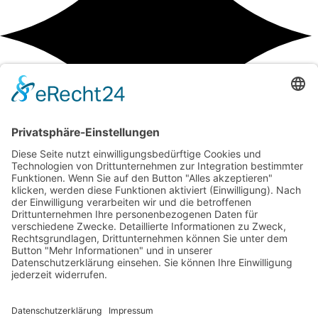
Learn how we helped 100 top
brands gain success
Full Name